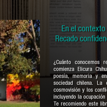
En el contexto d
En el context
En el context
Historia secreta
Recado confidenci
por ser indios y
Pe
¿Cuánto conocemos r
comienza Elicura Chihu
poesía, memoria y en
sociedad chilena. La
cosmovisión y los confli
incluyendo la ocupación
Te recomiendo este lib