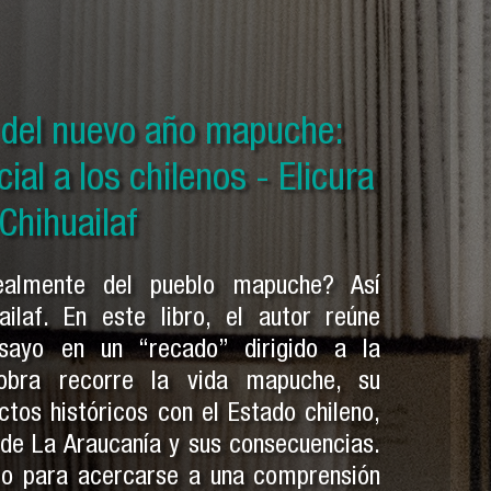
el nuevo año mapuche: Solo
o del nuevo año mapuche:
o del nuevo año mapuche:
 mapuche - Pedro Cayuqueo
al a los chilenos - Elicura
 otras crónicas mapuches -
dro Cayuqueo
Chihuailaf
ealmente del pueblo mapuche? Así
ailaf. En este libro, el autor reúne
sayo en un “recado” dirigido a la
 obra recorre la vida mapuche, su
ctos históricos con el Estado chileno,
 de La Araucanía y sus consecuencias.
ro para acercarse a una comprensión