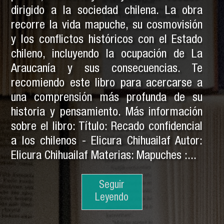
dirigido a la sociedad chilena. La obra
recorre la vida mapuche, su cosmovisión
y los conflictos históricos con el Estado
chileno, incluyendo la ocupación de La
Araucanía y sus consecuencias. Te
recomiendo este libro para acercarse a
una comprensión más profunda de su
historia y pensamiento. Más información
sobre el libro: Título: Recado confidencial
a los chilenos - Elicura Chihuailaf Autor:
Elicura Chihuailaf Materias: Mapuches :...
Seguir
Seguir
Leyendo
Leyendo
Seguir
Leyendo