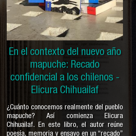
En el contexto del nuevo año
En el contexto del nuevo año
En el contexto del nuevo año
mapuche: Solo por ser indios
mapuche: Historia secreta
mapuche: Recado
y otras crónicas mapuches -
confidencial a los chilenos -
mapuche - Pedro Cayuqueo
Elicura Chihuailaf
Pedro Cayuqueo
¿Cuánto conocemos realmente del pueblo
mapuche? Así comienza Elicura
Chihuailaf. En este libro, el autor reúne
poesía, memoria y ensayo en un “recado”