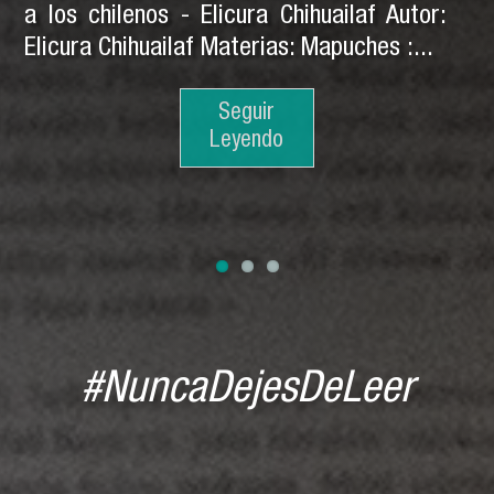
a los chilenos - Elicura Chihuailaf Autor:
Elicura Chihuailaf Materias: Mapuches :...
Seguir
Seguir
Leyendo
Leyendo
Seguir
Leyendo
#NuncaDejesDeLeer