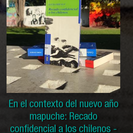
En el contexto del nuevo año
En el contexto del nuevo año
En el contexto del nuevo año
mapuche: Solo por ser indios
mapuche: Historia secreta
mapuche: Recado
y otras crónicas mapuches -
confidencial a los chilenos -
mapuche - Pedro Cayuqueo