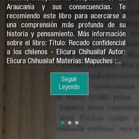
Araucanía y sus consecuencias. Te
recomiendo este libro para acercarse a
una comprensión más profunda de su
historia y pensamiento. Más información
sobre el libro: Título: Recado confidencial
a los chilenos - Elicura Chihuailaf Autor:
Elicura Chihuailaf Materias: Mapuches :...
Seguir
Seguir
Leyendo
Leyendo
Seguir
Leyendo