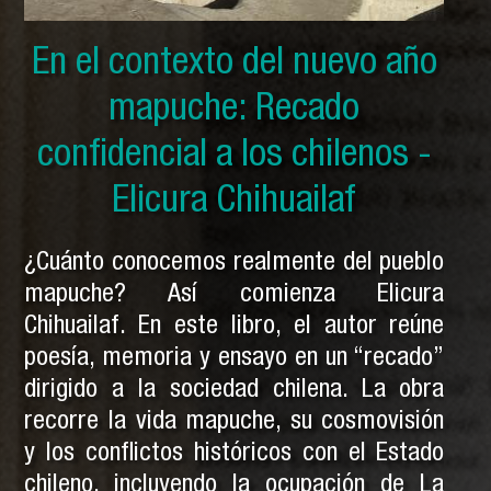
En el contexto del nuevo año
En el contexto del nuevo año
En el contexto del nuevo año
mapuche: Solo por ser indios
mapuche: Historia secreta
mapuche: Recado
y otras crónicas mapuches -
confidencial a los chilenos -
mapuche - Pedro Cayuqueo
Elicura Chihuailaf
Pedro Cayuqueo
¿Cuánto conocemos realmente del pueblo
mapuche? Así comienza Elicura
Chihuailaf. En este libro, el autor reúne
poesía, memoria y ensayo en un “recado”
dirigido a la sociedad chilena. La obra
recorre la vida mapuche, su cosmovisión
y los conflictos históricos con el Estado
chileno, incluyendo la ocupación de La