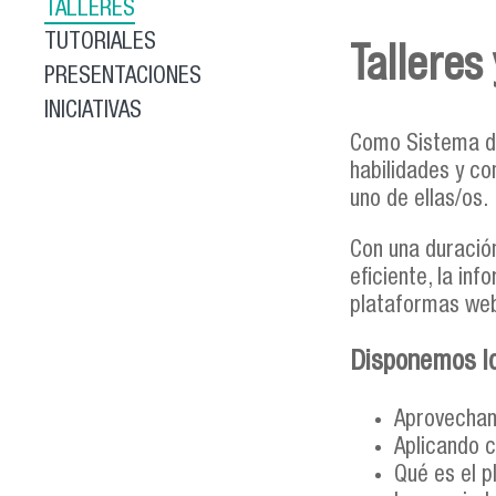
TALLERES
TUTORIALES
Talleres
PRESENTACIONES
INICIATIVAS
Como Sistema de
habilidades y c
uno de ellas/os.
Con una duración
eficiente, la in
plataformas we
Disponemos lo
Aprovechand
Aplicando c
Qué es el p