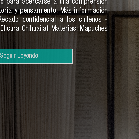
ro para acercarse a una comprensión
toria y pensamiento. Más información
 Recado confidencial a los chilenos -
: Elicura Chihuailaf Materias: Mapuches
Seguir Leyendo
Seguir Leyendo
Seguir Leyendo