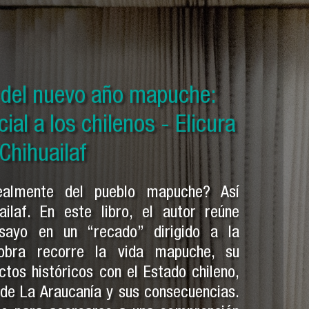
el nuevo año mapuche: Solo
o del nuevo año mapuche:
o del nuevo año mapuche:
 mapuche - Pedro Cayuqueo
al a los chilenos - Elicura
 otras crónicas mapuches -
dro Cayuqueo
Chihuailaf
ealmente del pueblo mapuche? Así
ailaf. En este libro, el autor reúne
sayo en un “recado” dirigido a la
 obra recorre la vida mapuche, su
ctos históricos con el Estado chileno,
 de La Araucanía y sus consecuencias.