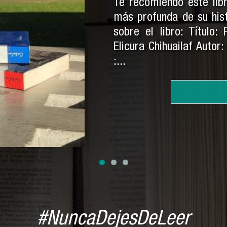
Te recomiendo este lib
más profunda de su his
sobre el libro: Título:
Elicura Chihuailaf Autor
:...
#NuncaDejesDeLeer