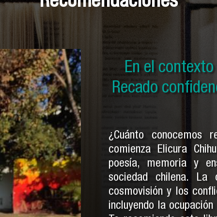
En el contexto d
En el context
En el context
Historia secreta
Recado confidenci
por ser indios y
Pe
¿Cuánto conocemos r
comienza Elicura Chihu
poesía, memoria y en
sociedad chilena. La
cosmovisión y los confli
incluyendo la ocupación