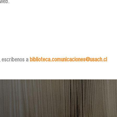
 web.
l, escríbenos a
biblioteca.comunicaciones@usach.cl