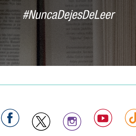
#NuncaDejesDeLeer