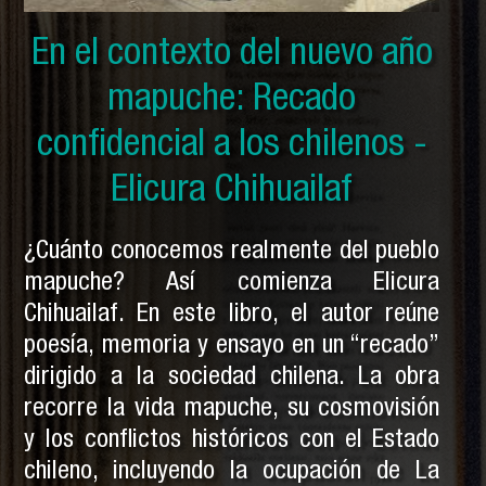
En el contexto del nuevo año
En el contexto del nuevo año
En el contexto del nuevo año
mapuche: Solo por ser indios
mapuche: Historia secreta
mapuche: Recado
y otras crónicas mapuches -
confidencial a los chilenos -
mapuche - Pedro Cayuqueo
Elicura Chihuailaf
Pedro Cayuqueo
¿Cuánto conocemos realmente del pueblo
mapuche? Así comienza Elicura
Chihuailaf. En este libro, el autor reúne
poesía, memoria y ensayo en un “recado”
dirigido a la sociedad chilena. La obra
recorre la vida mapuche, su cosmovisión
y los conflictos históricos con el Estado
chileno, incluyendo la ocupación de La