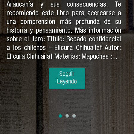
Araucanía y sus consecuencias. Te
recomiendo este libro para acercarse a
una comprensión más profunda de su
historia y pensamiento. Más información
sobre el libro: Título: Recado confidencial
a los chilenos - Elicura Chihuailaf Autor:
Elicura Chihuailaf Materias: Mapuches :...
Seguir
Seguir
Leyendo
Leyendo
Seguir
Leyendo