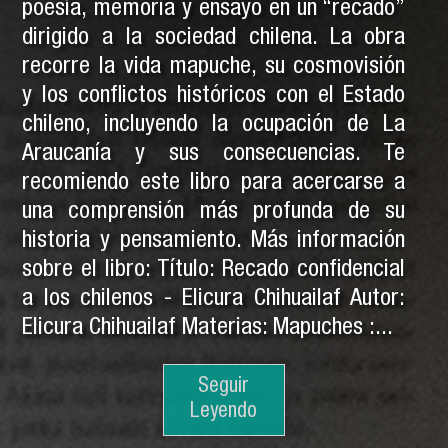
poesía, memoria y ensayo en un “recado”
dirigido a la sociedad chilena. La obra
recorre la vida mapuche, su cosmovisión
y los conflictos históricos con el Estado
chileno, incluyendo la ocupación de La
Araucanía y sus consecuencias. Te
recomiendo este libro para acercarse a
una comprensión más profunda de su
historia y pensamiento. Más información
sobre el libro: Título: Recado confidencial
a los chilenos - Elicura Chihuailaf Autor:
Elicura Chihuailaf Materias: Mapuches :...
Seguir
Seguir
Leyendo
Leyendo
Seguir
Leyendo