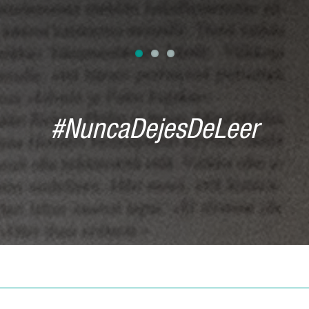
#NuncaDejesDeLeer