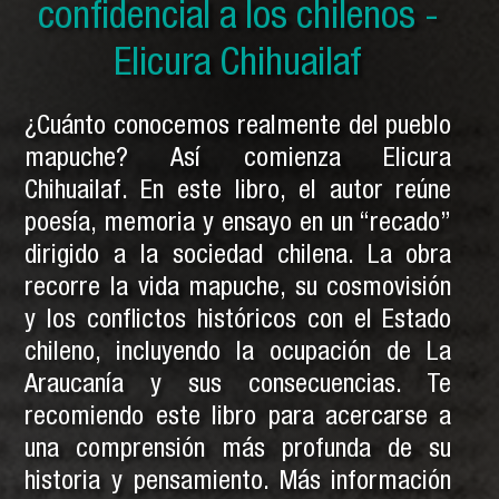
y otras crónicas mapuches -
confidencial a los chilenos -
mapuche - Pedro Cayuqueo
Elicura Chihuailaf
Pedro Cayuqueo
¿Cuánto conocemos realmente del pueblo
mapuche? Así comienza Elicura
Chihuailaf. En este libro, el autor reúne
poesía, memoria y ensayo en un “recado”
dirigido a la sociedad chilena. La obra
recorre la vida mapuche, su cosmovisión
y los conflictos históricos con el Estado
chileno, incluyendo la ocupación de La
Araucanía y sus consecuencias. Te
recomiendo este libro para acercarse a
una comprensión más profunda de su
historia y pensamiento. Más información