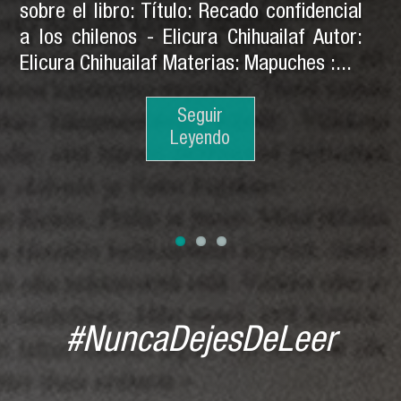
sobre el libro: Título: Recado confidencial
a los chilenos - Elicura Chihuailaf Autor:
Elicura Chihuailaf Materias: Mapuches :...
Seguir
Seguir
Leyendo
Leyendo
Seguir
Leyendo
#NuncaDejesDeLeer