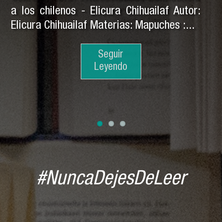
a los chilenos - Elicura Chihuailaf Autor:
Elicura Chihuailaf Materias: Mapuches :...
Seguir
Seguir
Leyendo
Leyendo
Seguir
Leyendo
#NuncaDejesDeLeer