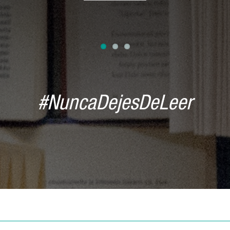
Leyendo
#NuncaDejesDeLeer