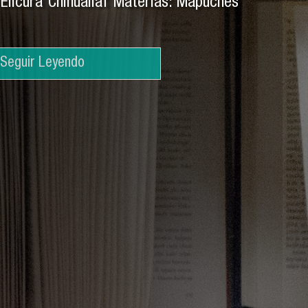
: Elicura Chihuailaf Materias: Mapuches
Seguir Leyendo
Seguir Leyendo
Seguir Leyendo