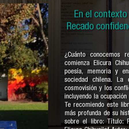
En el contexto d
En el context
En el context
Historia secreta
Recado confidenci
por ser indios y
Pe
¿Cuánto conocemos r
comienza Elicura Chihu
poesía, memoria y en
sociedad chilena. La
cosmovisión y los confli
incluyendo la ocupación
Te recomiendo este lib
más profunda de su his
sobre el libro: Título: