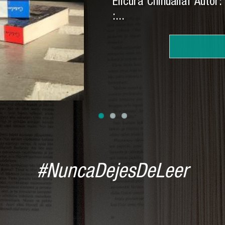
Elicura Chihuailaf Autor
:...
#NuncaDejesDeLeer