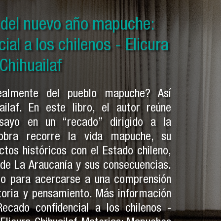
el nuevo año mapuche: Solo
o del nuevo año mapuche:
o del nuevo año mapuche:
 mapuche - Pedro Cayuqueo
al a los chilenos - Elicura
 otras crónicas mapuches -
dro Cayuqueo
Chihuailaf
ealmente del pueblo mapuche? Así
ailaf. En este libro, el autor reúne
sayo en un “recado” dirigido a la
 obra recorre la vida mapuche, su
ctos históricos con el Estado chileno,
 de La Araucanía y sus consecuencias.
ro para acercarse a una comprensión
toria y pensamiento. Más información
 Recado confidencial a los chilenos -