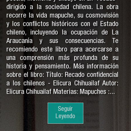
dirigido a la sociedad chilena. La obra
recorre la vida mapuche, su cosmovisión
y los conflictos históricos con el Estado
chileno, incluyendo la ocupación de La
Araucanía y sus consecuencias. Te
recomiendo este libro para acercarse a
una comprensión más profunda de su
historia y pensamiento. Más información
sobre el libro: Título: Recado confidencial
a los chilenos - Elicura Chihuailaf Autor:
Elicura Chihuailaf Materias: Mapuches :...
Seguir
Seguir
Leyendo
Leyendo
Seguir
Leyendo