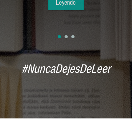
Leyendo
Seguir
Leyendo
#NuncaDejesDeLeer