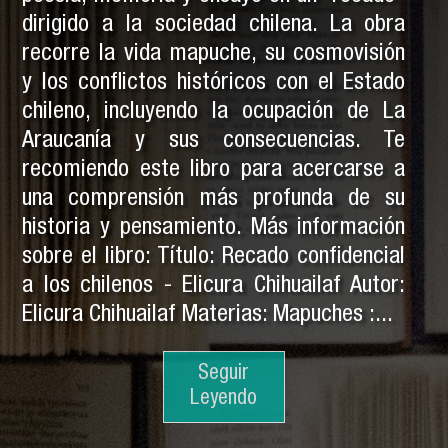
dirigido a la sociedad chilena. La obra
recorre la vida mapuche, su cosmovisión
y los conflictos históricos con el Estado
chileno, incluyendo la ocupación de La
Araucanía y sus consecuencias. Te
recomiendo este libro para acercarse a
una comprensión más profunda de su
historia y pensamiento. Más información
sobre el libro: Título: Recado confidencial
a los chilenos - Elicura Chihuailaf Autor:
Elicura Chihuailaf Materias: Mapuches :...
Seguir
Seguir
Leyendo
Leyendo
Seguir
Leyendo