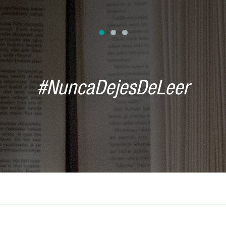
#NuncaDejesDeLeer